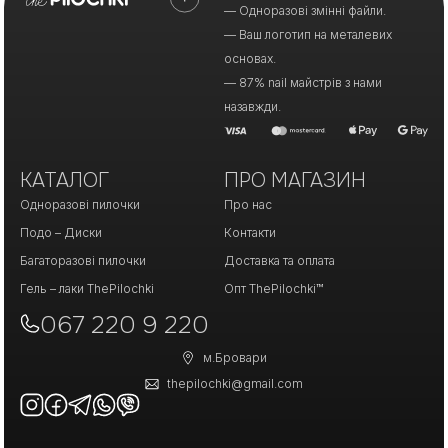
— Одноразові змінні файли.
— Ваш логотип на металевих
основах.
— 87% nail майстрів з нами
назавжди.
КАТАЛОГ
ПРО МАГАЗИН
Одноразові пилочки
Про нас
Подо – Диски
Контакти
Багаторазові пилочки
Доставка та оплата
Гель – лаки ThePilochki
Опт ThePilochki™
067 220 9 220
м.Бровари
thepilochki@gmail.com