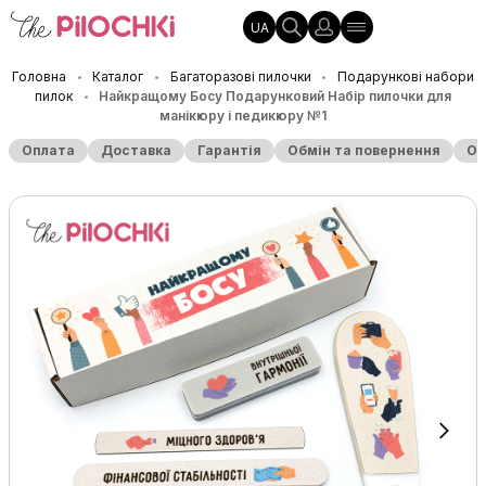
UA
Головна
Каталог
Багаторазові пилочки
Подарункові набори
•
•
•
пилок
Найкращому Босу Подарунковий Набір пилочки для
•
манікюру і педикюру №1
Оплата
Доставка
Гарантія
Обмін та повернення
Оп