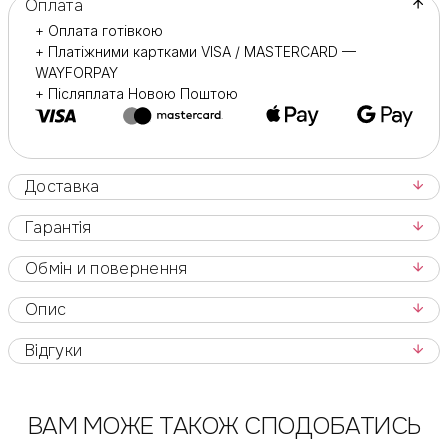
Оплата
+ Оплата готівкою
Галузь застосування :
+ Платіжними картками VISA / MASTERCARD —
Призначені для професійного використання.
WAYFORPAY
+ Післяплата Новою Поштою
Також для домашніх манікюрно-підкорених процедур.
Доставка
Гарантія
Обмін и повернення
Опис
Відгуки
ВАМ МОЖЕ ТАКОЖ СПОДОБАТИСЬ