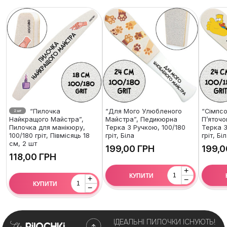
“Пилочка
“Для Мого Улюбленого
“Сімпсо
2 шт
Найкращого Майстра”,
Майстра”, Педикюрна
П’яточо
Пилочка для манікюру,
Терка З Ручкою, 100/180
Терка З
100/180 гріт, Півмісяць 18
гріт, Біла
гріт, Бі
см, 2 шт
ГРН
ГРН
+
КУПИТИ
+
−
КУПИТИ
−
ІДЕАЛЬНІ ПИЛОЧКИ ІСНУЮТЬ!