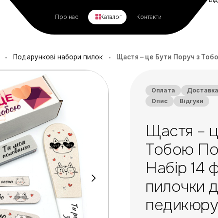
Про нас
Каталог
Контакти
Подарункові набори пилок
Щастя – це Бути Поруч з Тобою Подарун
•
•
Оплата
Доставк
Опис
Відгуки
Щастя – ц
Тобою По
Набір 14 
пилочки д
педикюру