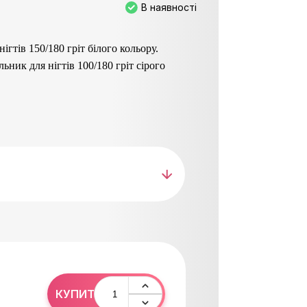
В наявності
ігтів 150/180 гріт білого кольору.
ник для нігтів 100/180 гріт сірого
ральними нігтями.
 абразив для натур./штучних нігтів.
абразив для натуральних нігтів.
илу нігтів і довжини, надання форми.
 коханому в любий день.
ка для ніг з ручкою, з широкою робочою
.
різну зернистість.
ої шкіри.
ішного шліфування.
робки шкіри стопи.
0
КУПИТИ
 європейських матеріалів, стійкі до