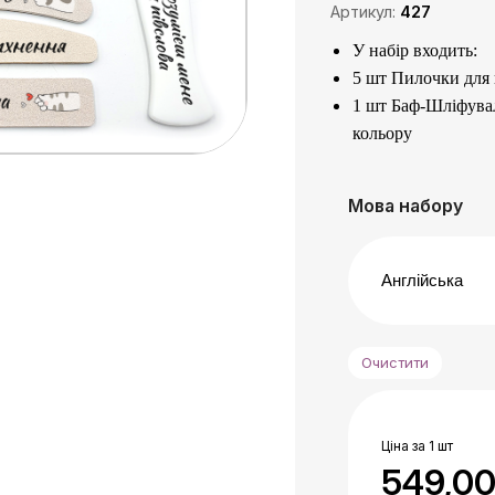
Артикул:
427
У набір входить:
5 шт Пилочки для н
1 шт Баф-Шліфуваль
кольору
Для роботи з нату
150 гріт
– середній
Мова набору
180 гріт
– м’який 
Призначені для оп
Кращий подарунок
1 шт Акрилова тер
зоною 100/180 гріт
Очистити
З двох сторін має 
100 гріт
– для груб
180 гріт
– для фін
Ціна за 1 шт
Призначена для об
549,0
Зроблені з якісних