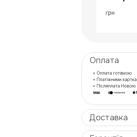
зношування і осип
грн
Пилочки можна мит
Галузь застосуван
Призначені для пр
Також для домашн
Оплата
+ Оплата готівкою
+ Платіжними картк
+ Післяплата Ново
Доставка