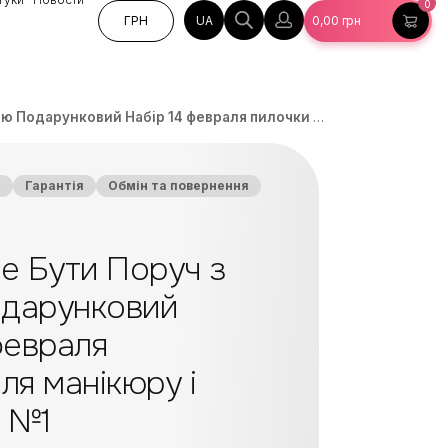
0
UA
ГРН
0,00
грн
ковий Набір 14 февраля пилочки для манікюру і педикюру №1
а
Гарантія
Обмін та повернення
е Бути Поруч з
дарунковий
февраля
ля манікюру і
 №1