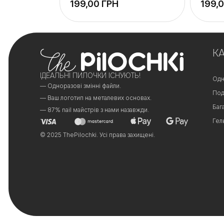
ГРН
+
+
−
−
К
ІДЕАЛЬНІ ПИЛОЧКИ ІСНУЮТЬ!
Одн
— Одноразові змінні файли.
Под
— Ваш логотип на металевих основах.
Баг
— 87% nail майстрів з нами назавжди.
Гел
© 2025 ThePilochki. Усі права захищені.