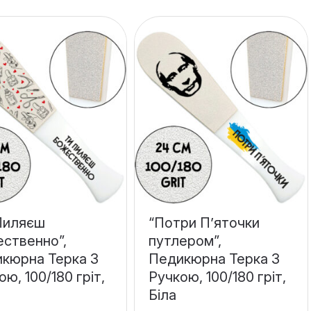
Пиляєш
“Потри П’яточки
ственно”,
путлером”,
кюрна Терка З
Педикюрна Терка З
ою, 100/180 гріт,
Ручкою, 100/180 гріт,
Біла