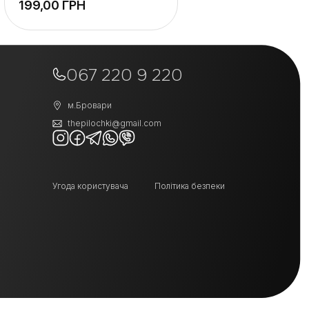
ГРН
+
−
067 220 9 220
м.Бровари
thepilochki@gmail.com
Угода користувача
Політика безпеки