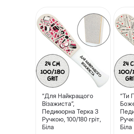
“Для Найкращого
“Ти 
Візажиста”,
Боже
Педикюрна Терка З
Педи
Ручкою, 100/180 гріт,
Ручк
Біла
Біла