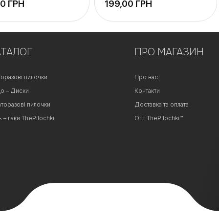
ГРН
ГРН
+
АТАЛОГ
−
ПРО МАГАЗИН
оразові пилочки
Про нас
о – Диски
Контакти
аторазові пилочки
Доставка та оплата
ь – лаки ThePilochki
Опт ThePilochki™