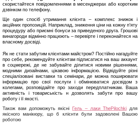
скористайтеся повідомленнями в месенджерах або коротким 
дзвінком по телефону. 
Ще один спосіб утримання клієнта – комплекс знижок і 
акційних пропозицій. Наприклад, зниження ціни на кожну п’яту 
процедуру або приємні бонуси за приведеного друга. Грошові 
винагороди відмінно працюють – перевірте і переконайтеся на 
власному досвіді.
Як не стати забутим клієнтами майстром? Постійно нагадуйте 
про себе, рекомендуйте клієнтам підписатися на ваш аккаунт 
в соцмережі, де не забувайте ділитися новими рішеннями, 
модними дизайнами, цікавою інформацією. Відвідуйте різні 
спеціалізовані виставки та семінари, де можна поширювати 
інформацію про свої послуги і обмінюватися досвідом з 
колегами, розповідайте про заходи передплатникам. Ваша 
активність і товариськість н дозволять забути про вашу 
роботу і її якості. 
Також вам допоможуть якісні 
Гель – лаки ThePilochki
 для 
якісного манікюру, що б клієнти були задоволені Вашою 
роботою