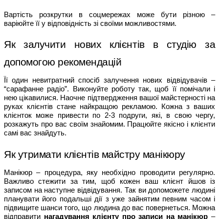
Вартість розкрутки в соцмережах може бути різною – 
варіюйте її у відповідність зі своїми можливостями. 
Як залучити нових клієнтів в студію за 
допомогою рекомендацій
Її один невитратний спосіб залучення нових відвідувачів – 
“сарафанне радіо”. Виконуйте роботу так, щоб її помічали і 
нею цікавилися. Наочне підтвердження вашої майстерності на 
руках клієнтів стане найкращою рекламою. Кожна з ваших 
клієнток може привести по 2-3 подруги, які, в свою чергу, 
розкажуть про вас своїм знайомим. Працюйте якісно і клієнти 
самі вас знайдуть. 
Як утримати клієнтів майстру манікюру
Манікюр – процедура, яку необхідно проводити регулярно. 
Важливо стежити за тим, щоб кожен ваш клієнт йшов із 
записом на наступне відвідування. Так ви допоможете людині 
планувати його подальші дії з уже зайнятим певним часом і 
підвищите шанси того, що людина до вас повернеться. Можна 
відправити 
нагадування клієнту про записи на манікюр
 – 