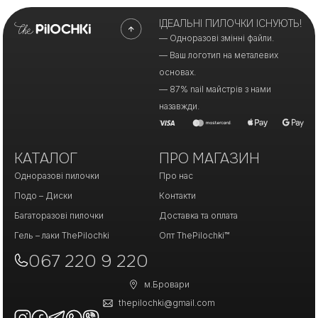
ІДЕАЛЬНІ ПИЛОЧКИ ІСНУЮТЬ!
— Одноразові змінні файли.
— Ваш логотип на металевих
основах.
— 87% nail майстрів з нами
назавжди.
КАТАЛОГ
ПРО МАГАЗИН
Одноразові пилочки
Про нас
Подо – Диски
Контакти
Багаторазові пилочки
Доставка та оплата
Гель – лаки ThePilochki
Опт ThePilochki™
067 220 9 220
м.Бровари
thepilochki@gmail.com