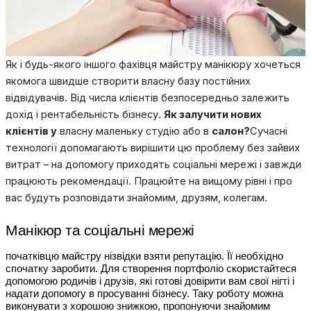
Як і будь-якого іншого фахівця майстру манікюру хочеться
якомога швидше створити власну базу постійних
відвідувачів. Від числа клієнтів безпосередньо залежить
дохід і рентабельність бізнесу.
Як залучити нових
клієнтів у
власну маленьку студію або в
салон?
Сучасні
технології допомагають вирішити цю проблему без зайвих
витрат – на допомогу приходять соціальні мережі і завжди
працюють рекомендації. Працюйте на вищому рівні і про
вас будуть розповідати знайомим, друзям, колегам.
Манікюр та соціальні мережі
початківцю майстру нізвідки взяти репутацію. Її необхідно 
спочатку заробити. Для створення портфоліо скористайтеся 
допомогою родичів і друзів, які готові довірити вам свої нігті і 
надати допомогу в просуванні бізнесу. Таку роботу можна 
виконувати з хорошою знижкою, пропонуючи знайомим 