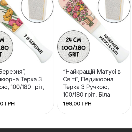
 Березня”,
“Найкращій Матусі в
кюрна Терка З
Світі”, Педикюрна
ою, 100/180 гріт,
Терка З Ручкою,
100/180 гріт, Біла
ГРН
ГРН
+
−