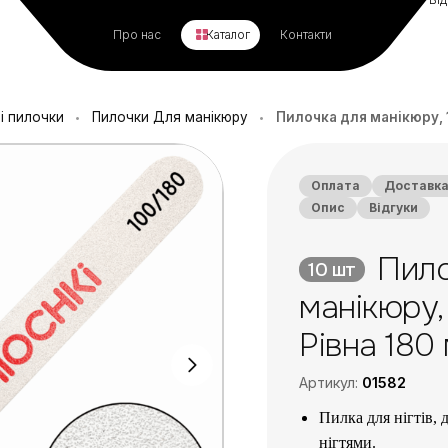
Про нас
Каталог
Контакти
і пилочки
Пилочки Для манікюру
Пилочка для манікюру, 10
•
•
Оплата
Доставк
Опис
Відгуки
Пило
10 шт
манікюру, 
Рівна 180 
Артикул:
01582
Пилка для нігтів,
нігтями.