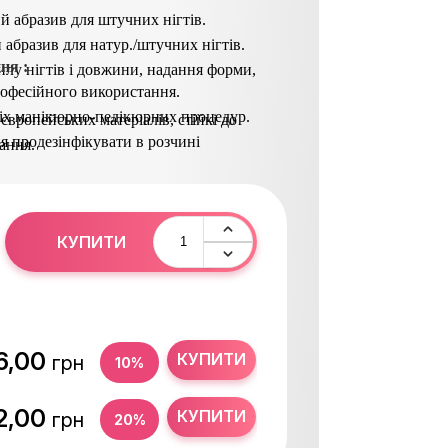
й абразив для штучних нігтів.
 абразив для натур./штучних нігтів.
ня :
илу нігтів і довжини, надання форми,
офесійного використання.
іх манікюрно-педікюрних процедур.
 європейських матеріалів, стійкі до
я продезінфікувати в розчині
ання.
и і дезінфікувати.
КУПИТИ
6,00
КУПИТИ
грн
10%
2,00
КУПИТИ
грн
20%