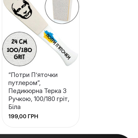
“Потри П’яточки
путлером”,
Педикюрна Терка З
Ручкою, 100/180 гріт,
Біла
ГРН
+