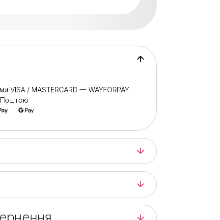
ами VISA / MASTERCARD — WAYFORPAY
ю Поштою
вернення