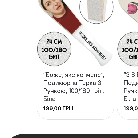
“Боже, яке кончене”,
“З 8
Педикюрна Терка З
Педи
Ручкою, 100/180 гріт,
Ручк
Біла
Біла
ГРН
+
+
−
−