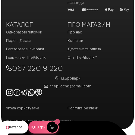
назавжди.
КАТАЛОГ
ПРО МАГАЗИН
Одноразові пилочки
Про нас
Подо – Диски
Контакти
Багаторазові пилочки
Доставка та оплата
Гель – лаки ThePilochki
Опт ThePilochki™
067 220 9 220
м.Бровари
thepilochki@gmail.com
Угода користувача
Політика безпеки
© 2025 ThePilochki. Усі права захищені.
0
Каталог
0,00
грн