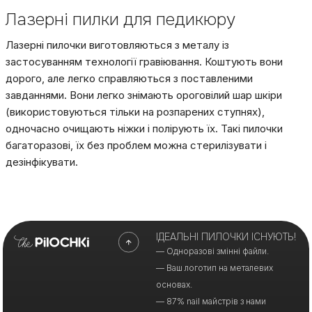
Лазерні пилки для педикюру
Лазерні пилочки виготовляються з металу із
застосуванням технології гравіювання. Коштують вони
дорого, але легко справляються з поставленими
завданнями. Вони легко знімають ороговілий шар шкіри
(використовуються тільки на розпарених ступнях),
одночасно очищають ніжки і полірують їх. Такі пилочки
багаторазові, їх без проблем можна стерилізувати і
дезінфікувати.
ІДЕАЛЬНІ ПИЛОЧКИ ІСНУЮТЬ!
— Одноразові змінні файли.
— Ваш логотип на металевих
основах.
— 87% nail майстрів з нами