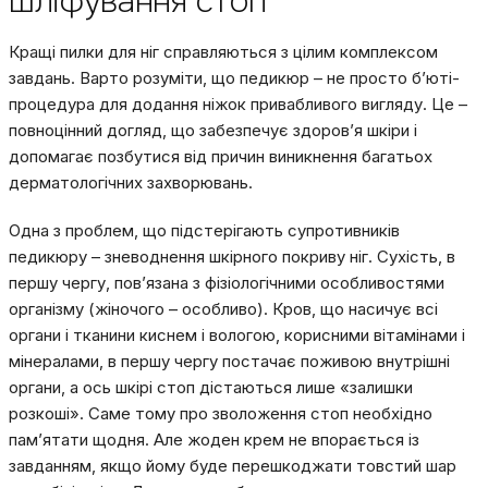
шліфування стоп
Кращі пилки для ніг справляються з цілим комплексом
завдань. Варто розуміти, що педикюр – не просто б’юті-
процедура для додання ніжок привабливого вигляду. Це –
повноцінний догляд, що забезпечує здоров’я шкіри і
допомагає позбутися від причин виникнення багатьох
дерматологічних захворювань.
Одна з проблем, що підстерігають супротивників
педикюру – зневоднення шкірного покриву ніг. Сухість, в
першу чергу, пов’язана з фізіологічними особливостями
організму (жіночого – особливо). Кров, що насичує всі
органи і тканини киснем і вологою, корисними вітамінами і
мінералами, в першу чергу постачає поживою внутрішні
органи, а ось шкірі стоп дістаються лише «залишки
розкоші». Саме тому про зволоження стоп необхідно
пам’ятати щодня. Але жоден крем не впорається із
завданням, якщо йому буде перешкоджати товстий шар