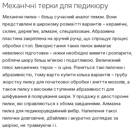
Механічні терки для педикюру
Механічні пилки – більш сучасний аналог пемзи. Вони
представлені в широкому розмаїтті варіантів – керамічні,
скляні, дерев’яні, алмазні, спеціалізовані. Абразивна
пластина закріплена на зручній ручці, що спрощує процес
обробки стоп. Використання таких пилок вимагає
невеликої підготовки – ніжки необхідно вимити і розпарити,
роблячи шкіру більш м’якою і податливою. Величезний
плюс механічних терок – їх ціна. Різняться такі пилочки і
абразивністю, тому варто купити кілька варіантів – грубу
жорстку пилку для початкової обробки і зняття мозолів, а
також пилку з високим ступенем абразивності для
шліфування й полірування шкіри. У продажу є двосторонні
пилки, які справляються з обома завданнями. Алмазна
пилка для педикюрувідмінний вибір. Напилення такої
пилочки довговічне, дбайливо і акуратно доглядає за
шкірою, не травмуючи її.