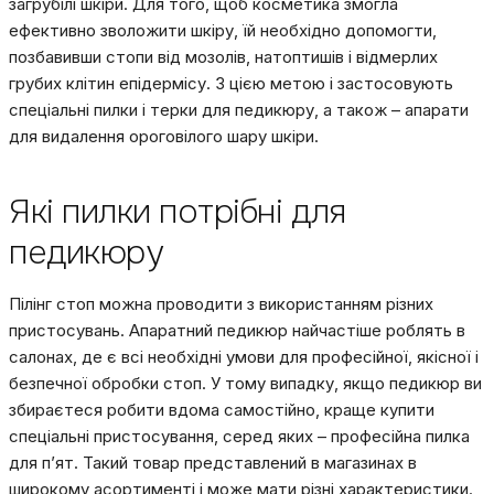
загрубілі шкіри. Для того, щоб косметика змогла
ефективно зволожити шкіру, їй необхідно допомогти,
позбавивши стопи від мозолів, натоптишів і відмерлих
грубих клітин епідермісу. З цією метою і застосовують
спеціальні пилки і терки для педикюру, а також – апарати
для видалення ороговілого шару шкіри.
Які пилки потрібні для
педикюру
Пілінг стоп можна проводити з використанням різних
пристосувань. Апаратний педикюр найчастіше роблять в
салонах, де є всі необхідні умови для професійної, якісної і
безпечної обробки стоп. У тому випадку, якщо педикюр ви
збираєтеся робити вдома самостійно, краще купити
спеціальні пристосування, серед яких – професійна пилка
для п’ят. Такий товар представлений в магазинах в
широкому асортименті і може мати різні характеристики.