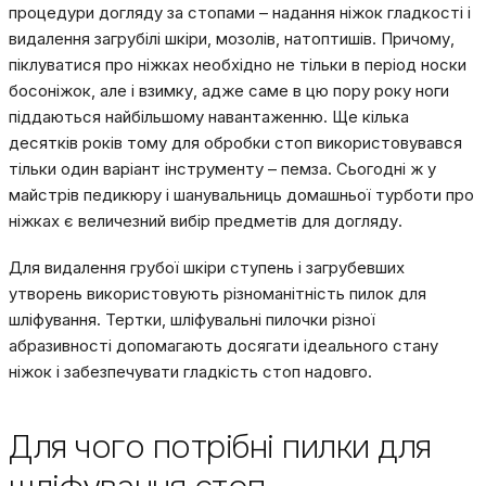
процедури догляду за стопами – надання ніжок гладкості і
видалення загрубілі шкіри, мозолів, натоптишів. Причому,
піклуватися про ніжках необхідно не тільки в період носки
босоніжок, але і взимку, адже саме в цю пору року ноги
піддаються найбільшому навантаженню. Ще кілька
десятків років тому для обробки стоп використовувався
тільки один варіант інструменту – пемза. Сьогодні ж у
майстрів педикюру і шанувальниць домашньої турботи про
ніжках є величезний вибір предметів для догляду.
Для видалення грубої шкіри ступень і загрубевших
утворень використовують різноманітність пилок для
шліфування. Тертки, шліфувальні пилочки різної
абразивності допомагають досягати ідеального стану
ніжок і забезпечувати гладкість стоп надовго.
Для чого потрібні пилки для