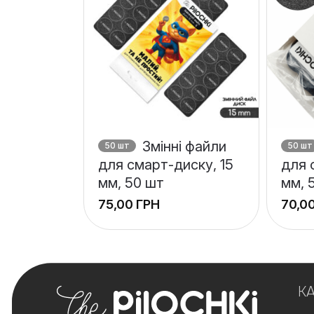
Змінні файли
50 шт
50 шт
для смарт-диску, 15
для 
мм, 50 шт
мм, 
ГРН
К