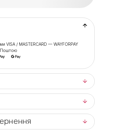
ами VISA / MASTERCARD — WAYFORPAY
ю Поштою
вернення