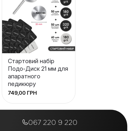
Стартовий набір
Подо-Диск 21 мм для
апаратного
педикюру
ГРН
+
−
067 220 9 220