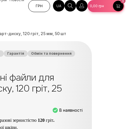
0
UA
ГРН
0,00
грн
рт-диску, 120 гріт, 25 мм, 50 шт
а
Гарантія
Обмін та повернення
ні файли для
у, 120 гріт, 25
В наявності
разові зернистістю
120
гріт
.
ої шкіри.