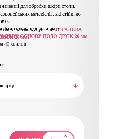
начений для обробки шкіри стопи.
 європейських матеріалів, які стійкі до
ння
 : 
ання.
й файл
від паперового шару
.
айлів, окремо купується
МЕТАЛЕВА
АЛЕВУ ОСНОВУ ПОДО-ДИСК 26 мм
.
ДИСК 26 мм
.
а 40 хвилин.
 відклеїти з
мінний файл
і утилізувати
ок
ск
продезинфікувати або