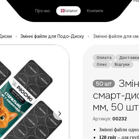
Про нас
Каталог
Контакти
Диски
Змінні файли для Подо-Диску
Змінні файли для сма
•
•
Оплата
Доставк
Опис
Відгуки
Змін
50 шт
смарт-диск
мм, 50 шт
Артикул:
00232
Змінні файли одно
120 гріт
– для груб