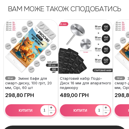
ВАМ МОЖЕ ТАКОЖ СПОДОБАТИСЬ
Змінні бафи для
Стартовий набір Подо-
З
60 шт
60 шт
смарт-диску, 100 гріт, 20
Диск 16 мм для апаратного
смарт-д
мм, Сірі, 60 шт
педикюру
мм, Сір
ГРН
ГРН
+
+
КУПИТИ
КУПИТИ
−
−