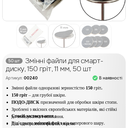
Змінні файли для смарт-
50 шт
диску, 150 гріт, 11 мм, 50 шт
В наявності
Артикул:
00240
Змінні файли одноразові зернистістю
15
0
гріт
.
150 гріт
– для грубої шкіри.
ПОДО-ДИСК
призначений для обробки шкіри стопи.
Зроблені з якісних європейських матеріалів, які стійкі
Спосіб застосування
 : 
до зношування і осипання.
Від’єднати
змінний файл
від паперового шару
.
Для одноразових файлів, окремо