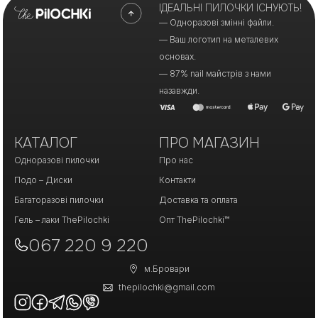
ІДЕАЛЬНІ ПИЛОЧКИ ІСНУЮТЬ!
— Одноразові змінні файли.
— Ваш логотип на металевих
основах.
— 87% nail майстрів з нами
назавжди.
КАТАЛОГ
ПРО МАГАЗИН
Одноразові пилочки
Про нас
Подо – Диски
Контакти
Багаторазові пилочки
Доставка та оплата
Гель – лаки ThePilochki
Опт ThePilochki™
067 220 9 220
м.Бровари
thepilochki@gmail.com