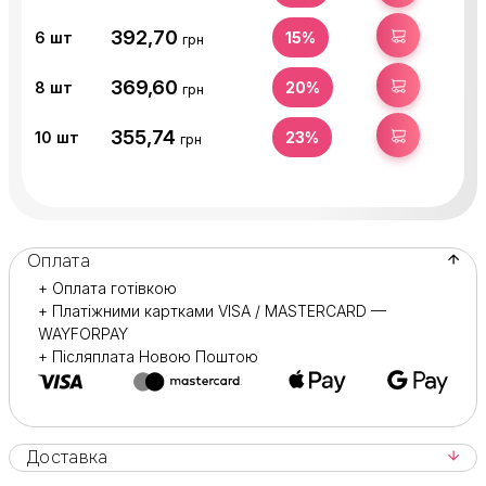
392,70
КУПИТИ
6
шт
15%
грн
369,60
КУПИТИ
8
шт
20%
грн
355,74
КУПИТИ
10
шт
23%
грн
Оплата
+ Оплата готівкою
+ Платіжними картками VISA / MASTERCARD —
WAYFORPAY
+ Післяплата Новою Поштою
Доставка