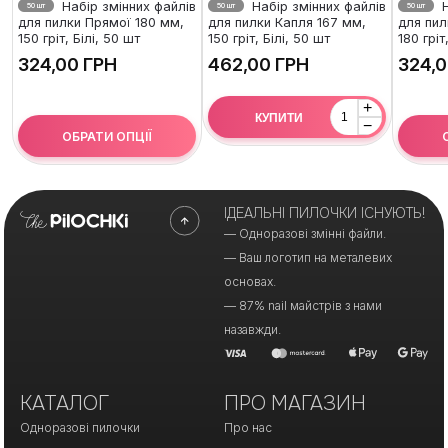
Набір змінних файлів
Набір змінних файлів
Н
50 шт
50 шт
50 шт
для пилки Прямої 180 мм,
для пилки Капля 167 мм,
для пил
150 гріт, Білі, 50 шт
150 гріт, Білі, 50 шт
180 гріт
ГРН
ГРН
+
КУПИТИ
−
ОБРАТИ ОПЦІЇ
ІДЕАЛЬНІ ПИЛОЧКИ ІСНУЮТЬ!
— Одноразові змінні файли.
— Ваш логотип на металевих
основах.
— 87% nail майстрів з нами
назавжди.
КАТАЛОГ
ПРО МАГАЗИН
Одноразові пилочки
Про нас