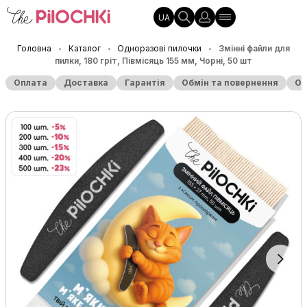
UA
Головна
Каталог
Одноразові пилочки
Змінні файли для
•
•
•
пилки, 180 гріт, Півмісяць 155 мм, Чорні, 50 шт
Оплата
Доставка
Гарантія
Обмін та повернення
Оп