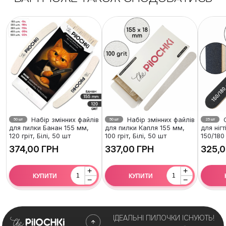
Набір змінних файлів
Набір змінних файлів
О
50 шт
50 шт
25 шт
для пилки Банан 155 мм,
для пилки Капля 155 мм,
для ніг
120 гріт, Білі, 50 шт
100 гріт, Білі, 50 шт
150/180 
ГРН
ГРН
+
+
КУПИТИ
КУПИТИ
−
−
ІДЕАЛЬНІ ПИЛОЧКИ ІСНУЮТЬ!