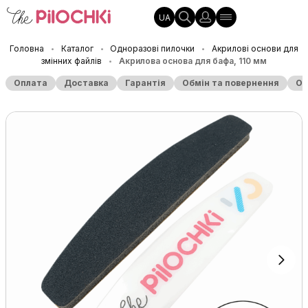
UA
Головна
Каталог
Одноразові пилочки
Акрилові основи для
•
•
•
змінних файлів
Акрилова основа для бафа, 110 мм
•
Оплата
Доставка
Гарантія
Обмін та повернення
Оп