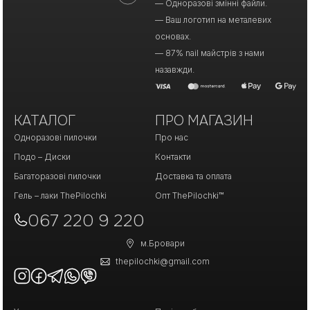
— Одноразові змінні файли.
— Ваш логотип на металевих
основах.
— 87% nail майстрів з нами
назавжди.
КАТАЛОГ
ПРО МАГАЗИН
Одноразові пилочки
Про нас
Подо – Диски
Контакти
Багаторазові пилочки
Доставка та оплата
Гель – лаки ThePilochki
Опт ThePilochki™
067 220 9 220
м.Бровари
thepilochki@gmail.com