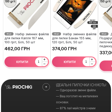
Набір змінних файлів
Набір змінних файлів
Д
50 шт
50 шт
50 шт
для пилки Капля 167 мм,
для пилки Банан 155 мм,
Подару
100 гріт, Білі, 50 шт
120 гріт, Білі, 50 шт
пилочки
педикю
ГРН
ГРН
+
+
КУПИТИ
КУПИТИ
−
−
ІДЕАЛЬНІ ПИЛОЧКИ ІСНУЮТЬ!
— Одноразові змінні файли.
— Ваш логотип на металевих
основах.
— 87% nail майстрів з нами