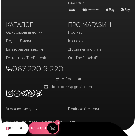
назавжди.
КАТАЛОГ
ПРО МАГАЗИН
Одноразові пилочки
Про нас
Подо – Диски
Контакти
Багаторазові пилочки
Доставка та оплата
Гель – лаки ThePilochki
Опт ThePilochki™
067 220 9 220
м.Бровари
thepilochki@gmail.com
Угода користувача
Політика безпеки
© 2025 ThePilochki. Усі права захищені.
0
Каталог
0,00
грн