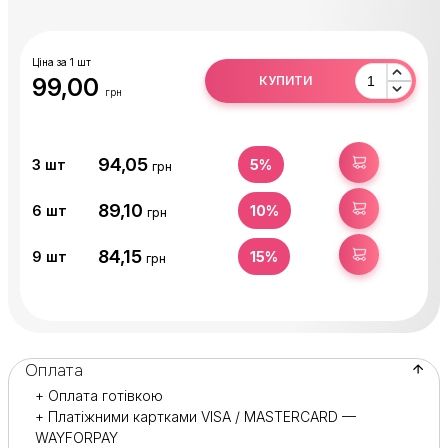
утилізувати його.
Основу продезинфікувати в розчині.
Ціна за 1 шт
99,00
КУПИТИ
грн
94,05
КУПИТИ
3
шт
5%
грн
89,10
КУПИТИ
6
шт
10%
грн
84,15
КУПИТИ
9
шт
15%
грн
Оплата
+ Оплата готівкою
+ Платіжними картками VISA / MASTERCARD —
WAYFORPAY