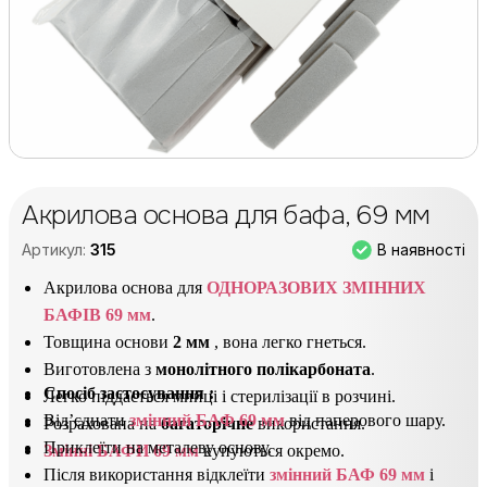
Акрилова основа для бафа, 69 мм
В наявності
Артикул:
315
Акрилова основа для
ОДНОРАЗОВИХ ЗМІННИХ
БАФІВ 69 мм
.
Товщина основи
2 мм
, вона легко гнеться.
Виготовлена з
монолітного полікарбоната
.
Спосіб застосування
:
Легко піддається мийці і стерилізації в розчині.
Від’єднати
змінний БАФ 69 мм
від паперового шару.
Розрахована на
багаторічне
використання.
Приклеїти на металеву основу.
Змінні БАФИ 69 мм
купуються окремо.
Після використання відклеїти
змінний БАФ 69 мм
і