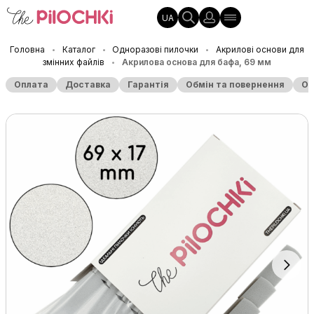
UA
Головна
Каталог
Одноразові пилочки
Акрилові основи для
•
•
•
змінних файлів
Акрилова основа для бафа, 69 мм
•
Оплата
Доставка
Гарантія
Обмін та повернення
Оп