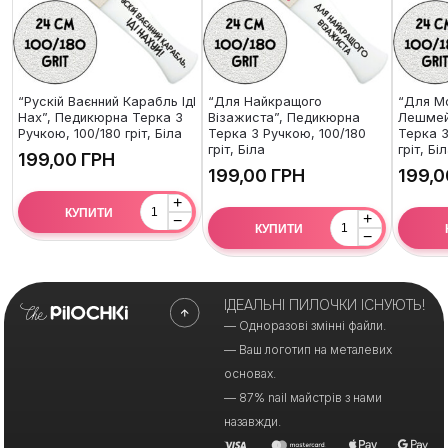
“Рускій Ваєнний Карабль ІдІ
“Для Найкращого
“Для М
Нах”, Педикюрна Терка З
Візажиста”, Педикюрна
Лешмей
Ручкою, 100/180 гріт, Біла
Терка З Ручкою, 100/180
Терка З
гріт, Біла
гріт, Бі
ГРН
ГРН
+
КУПИТИ
+
−
КУПИТИ
−
ІДЕАЛЬНІ ПИЛОЧКИ ІСНУЮТЬ!
— Одноразові змінні файли.
— Ваш логотип на металевих
основах.
— 87% nail майстрів з нами
назавжди.