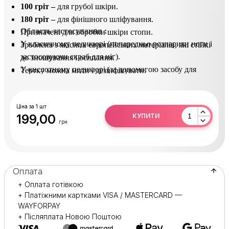
100 гріт –
для грубої шкіри.
180 гріт –
для фінішного шліфування.
Область застосування :
Призначені для обробки шкіри стопи.
У класичному педикюрі (попередньо розпарити ноги і
Зроблена з якісних європейських матеріалів, які стійкі
застосовуючи скраб для ніг).
до зношування і осипання.
У кислотному педикюрі (за допомогою засобу для
Тертку можна мити і дезінфікувати.
видалення натоптишів).
Практична і довговічна в експлуатації.
Після використання продезінфікувати в розчині
(Сурфаніос).
Ціна за 1 шт
199,00
КУПИТИ
грн
Оплата
+ Оплата готівкою
+ Платіжними картками VISA / MASTERCARD —
WAYFORPAY
+ Післяплата Новою Поштою