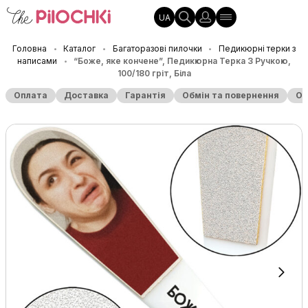
UA
Головна
Каталог
Багаторазові пилочки
Педикюрні терки з
•
•
•
написами
“Боже, яке кончене”, Педикюрна Терка З Ручкою,
•
100/180 гріт, Біла
Оплата
Доставка
Гарантія
Обмін та повернення
Оп