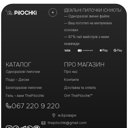
ІДЕАЛЬНІ ПИЛОЧКИ ІСНУЮТЬ!
— Одноразові змінні файли.
— Ваш логотип на металевих
основах.
— 87% nail майстрів з нами
назавжди.
КАТАЛОГ
ПРО МАГАЗИН
Одноразові пилочки
Про нас
Подо – Диски
Контакти
Багаторазові пилочки
Доставка та оплата
Гель – лаки ThePilochki
Опт ThePilochki™
067 220 9 220
м.Бровари
thepilochki@gmail.com