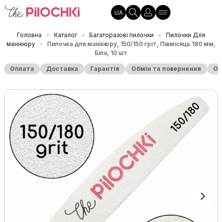
UA
Головна
Каталог
Багаторазові пилочки
Пилочки Для
•
•
•
манікюру
Пилочка для манікюру, 150/150 гріт, Півмісяць 180 мм,
•
Біла, 10 шт
Оплата
Доставка
Гарантія
Обмін та повернення
Оп