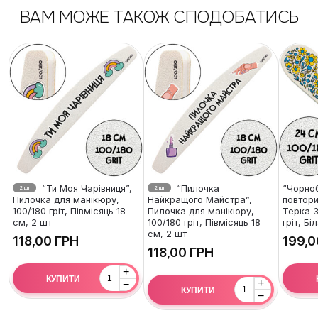
ВАМ МОЖЕ ТАКОЖ СПОДОБАТИСЬ
“Ти Моя Чарівниця”,
“Пилочка
“Чорно
2 шт
2 шт
Пилочка для манікюру,
Найкращого Майстра”,
повтори
100/180 гріт, Півмісяць 18
Пилочка для манікюру,
Терка З
см, 2 шт
100/180 гріт, Півмісяць 18
гріт, Бі
см, 2 шт
ГРН
ГРН
+
КУПИТИ
+
−
КУПИТИ
−