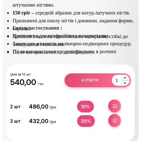
штучними нігтями.
150 гріт –
середній абразив для натур./штучних нігтів.
Призначені для опилу нігтів і довжини, надання форми,
Галузь застосування :
корекції.
Призначена для професійного використання.
Зроблені з якісних європейських матеріалів, стійкі до
Також для домашніх манікюрно-педікюрних процедур.
зношування і осипання.
Після використання продезінфікувати в розчині
Пилочки можна мити і дезінфікувати.
(Сурфаніос).
Ціна за 10 шт
540,00
КУПИТИ
грн
486,00
КУПИТИ
2
шт
10%
грн
432,00
КУПИТИ
3
шт
20%
грн