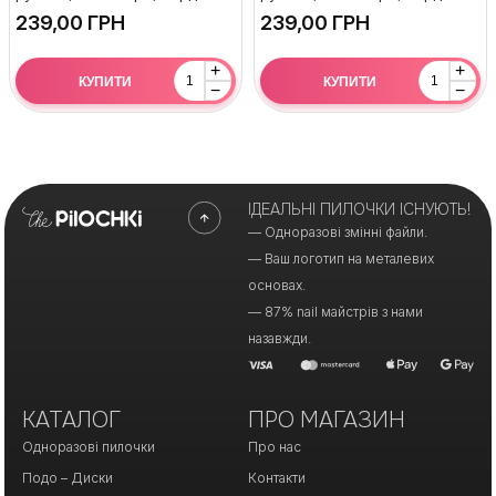
ГРН
ГРН
+
+
КУПИТИ
КУПИТИ
−
−
ІДЕАЛЬНІ ПИЛОЧКИ ІСНУЮТЬ!
— Одноразові змінні файли.
— Ваш логотип на металевих
основах.
— 87% nail майстрів з нами
назавжди.
КАТАЛОГ
ПРО МАГАЗИН
Одноразові пилочки
Про нас
Подо – Диски
Контакти