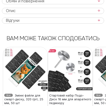
Обмін и повернення
Опис
Відгуки
ВАМ МОЖЕ ТАКОЖ СПОДОБАТИСЬ
Змінні файли для
Стартовий набір Подо-
З
50 шт
50 шт
смарт-диску, 320 гріт, 25
Диск 16 мм для апаратного
смарт-д
мм, 50 шт
педикюру
мм, 50