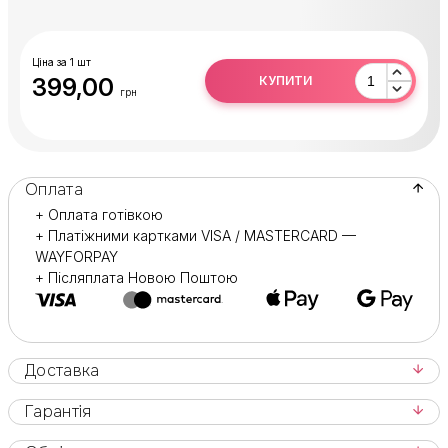
Після використання відклеїти
ЗМІННИЙ ДИСК
і
утилізувати його.
Основу продезинфікувати або простерилізувати.
Ціна за 1 шт
399,00
КУПИТИ
грн
Оплата
+ Оплата готівкою
+ Платіжними картками VISA / MASTERCARD —
WAYFORPAY
+ Післяплата Новою Поштою
Доставка
Гарантія