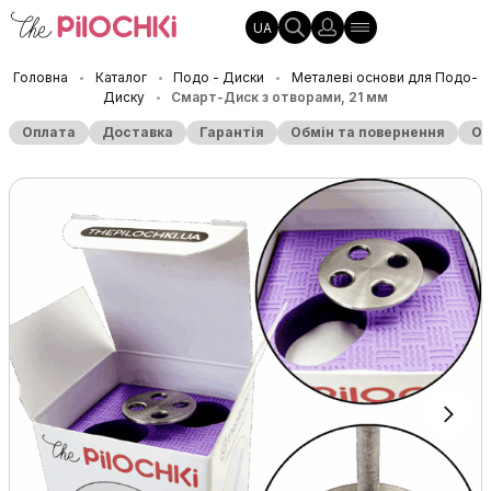
UA
Головна
Каталог
Подо - Диски
Металеві основи для Подо-
•
•
•
Диску
Смарт-Диск з отворами, 21 мм
•
Оплата
Доставка
Гарантія
Обмін та повернення
Оп