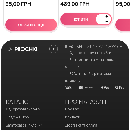
ГРН
ГРН
+
КУПИТИ
−
ОБРАТИ ОПЦІЇ
ІДЕАЛЬНІ ПИЛОЧКИ ІСНУЮТЬ!
— Одноразові змінні файли.
— Ваш логотип на металевих
основах.
— 87% nail майстрів з нами
назавжди.
КАТАЛОГ
ПРО МАГАЗИН
Одноразові пилочки
Про нас
Подо – Диски
Контакти
Багаторазові пилочки
Доставка та оплата