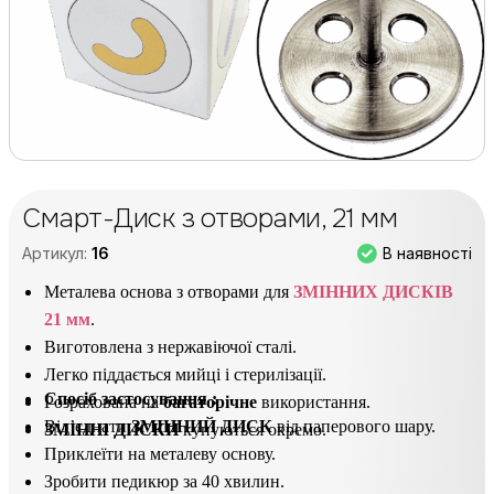
Смарт-Диск з отворами, 21 мм
В наявності
Артикул:
16
Металева основа з отворами для
ЗМІННИХ ДИСКІВ
21 мм
.
Виготовлена з нержавіючої сталі.
Легко піддається мийці і стерилізації.
Спосіб застосування
:
Розрахована на
багаторічне
використання.
Від’єднати
ЗМІННИЙ ДИСК
від паперового шару.
ЗМІННІ ДИСКИ
купуються окремо.
Приклеїти на металеву основу.
Зробити педикюр за 40 хвилин.