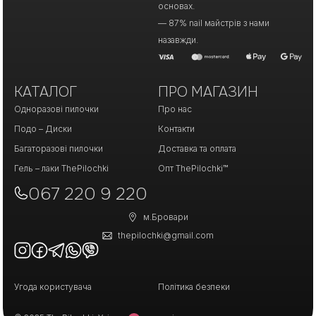
основах.
— 87% nail майстрів з нами
назавжди.
КАТАЛОГ
ПРО МАГАЗИН
Одноразові пилочки
Про нас
Подо – Диски
Контакти
Багаторазові пилочки
Доставка та оплата
Гель – лаки ThePilochki
Опт ThePilochki™
067 220 9 220
м.Бровари
thepilochki@gmail.com
Угода користувача
Політика безпеки