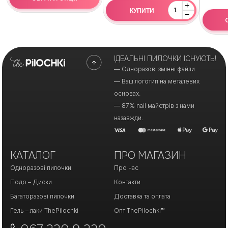
+
КУПИТИ
−
ІДЕАЛЬНІ ПИЛОЧКИ ІСНУЮТЬ!
— Одноразові змінні файли.
— Ваш логотип на металевих
основах.
— 87% nail майстрів з нами
назавжди.
КАТАЛОГ
ПРО МАГАЗИН
Одноразові пилочки
Про нас
Подо – Диски
Контакти
Багаторазові пилочки
Доставка та оплата
Гель – лаки ThePilochki
Опт ThePilochki™