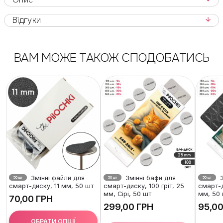
Відгуки
ВАМ МОЖЕ ТАКОЖ СПОДОБАТИСЬ
Змінні файли для
Змінні бафи для
З
50 шт
50 шт
50 шт
смарт-диску, 11 мм, 50 шт
смарт-диску, 100 гріт, 25
смарт-д
мм, Сірі, 50 шт
мм, 50
ГРН
ГРН
ОБРАТИ ОПЦІЇ