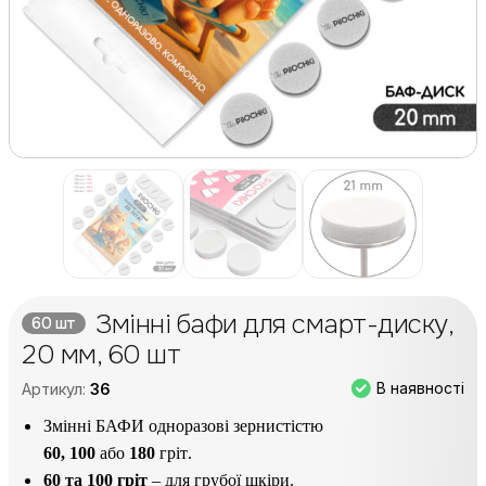
Змінні бафи для смарт-диску,
60 шт
20 мм, 60 шт
В наявності
Артикул:
36
Змінні БАФИ одноразові зернистістю
60,
100
або
180
гріт
.
60 та 100 гріт
– для грубої шкіри.