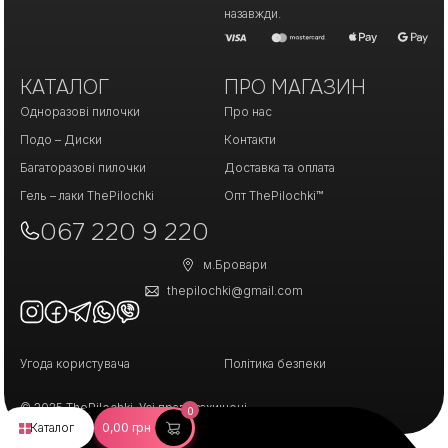
назавжди.
КАТАЛОГ
ПРО МАГАЗИН
Одноразові пилочки
Про нас
Подо – Диски
Контакти
Багаторазові пилочки
Доставка та оплата
Гель – лаки ThePilochki
Опт ThePilochki™
067 220 9 220
м.Бровари
thepilochki@gmail.com
Угода користувача
Політика безпеки
© 2025 ThePilochki. Усі права захищені.
0
Каталог
0,00
грн