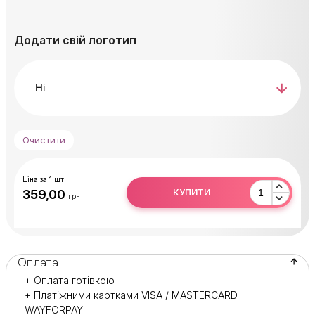
Зробити педикюр за 40 хвилин.
Після використання відклеїти
ЗМІННИЙ ДИСК 26
Додати свій логотип
мм
і утилізувати його.
Основу продезинфікувати або простерилізувати.
Очистити
Ціна за 1 шт
КУПИТИ
грн
Оплата
+ Оплата готівкою
+ Платіжними картками VISA / MASTERCARD —
WAYFORPAY