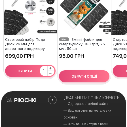
Стартовий набір Подо-
Змінні файли для
Стартов
50 шт
Диск 26 мм для
смарт-диску, 180 гріт, 25
Диск 21
апаратного педикюру
мм, 50 шт
педикю
ГРН
ГРН
+
КУПИТИ
−
ОБРАТИ ОПЦІЇ
ІДЕАЛЬНІ ПИЛОЧКИ ІСНУЮТЬ!
— Одноразові змінні файли.
— Ваш логотип на металевих
основах.
— 87% nail майстрів з нами