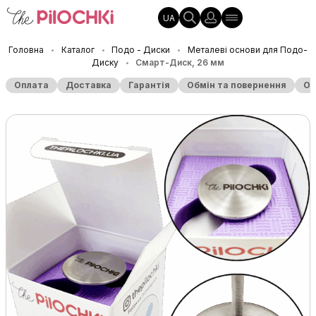
UA
Головна
Каталог
Подо - Диски
Металеві основи для Подо-
•
•
•
Диску
Смарт-Диск, 26 мм
•
Оплата
Доставка
Гарантія
Обмін та повернення
Оп