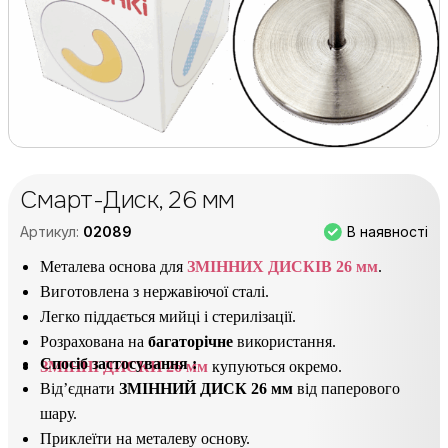
Смарт-Диск, 26 мм
В наявності
Артикул:
02089
Металева основа для
ЗМІННИХ ДИСКІВ 26 мм
.
Виготовлена з нержавіючої сталі.
Легко піддається мийці і стерилізації.
Розрахована на
багаторічне
використання.
Спосіб застосування
:
ЗМІННІ ДИСКИ 26 мм
купуються окремо.
Від’єднати
ЗМІННИЙ ДИСК 26 мм
від паперового
шару.
Приклеїти на металеву основу.