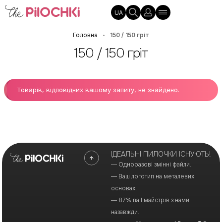
UA
Головна
150 / 150 грiт
•
150 / 150 грiт
Товарів, відповідних вашому запиту, не знайдено.
ІДЕАЛЬНІ ПИЛОЧКИ ІСНУЮТЬ!
— Одноразові змінні файли.
— Ваш логотип на металевих
основах.
— 87% nail майстрів з нами
назавжди.