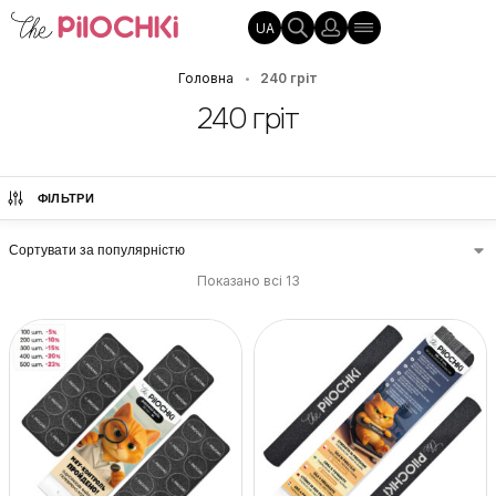
UA
Головна
240 грiт
•
240 грiт
ФІЛЬТРИ
Показано всі 13