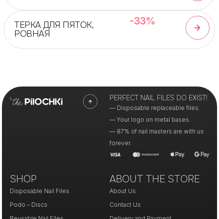
-33%
ТЕРКА ДЛЯ ПЯТОК,
РОВНАЯ
PERFECT NAIL FILES DO EXIST!
— Disposable replaceable files.
— Your logo on metal bases.
— 87% of nail masters are with us
forever.
SHOP
ABOUT THE STORE
Disposable Nail Files
About Us
Podo – Discs
Contact Us
Reusable Nail Files
Delivery and Payment